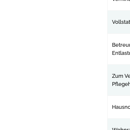
Vollsta
Betreu
Entlas
Zum Ve
Pflegeh
Hausno
Wohnr