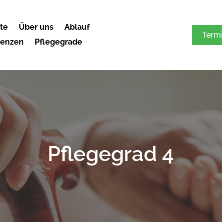
ite
Über uns
Ablauf
Term
renzen
Pflegegrade
Pflegegrad 4